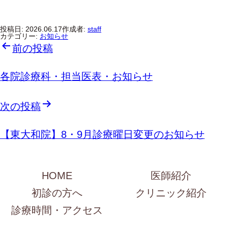
投稿日:
2026.06.17
作成者:
staff
カテゴリー:
お知らせ
投
前の投稿
稿
ナ
ビ
ゲ
各院診療科・担当医表・お知らせ
ー
シ
ョ
ン
次の投稿
【東大和院】8・9月診療曜日変更のお知らせ
HOME
医師紹介
初診の方へ
クリニック紹介
診療時間・アクセス