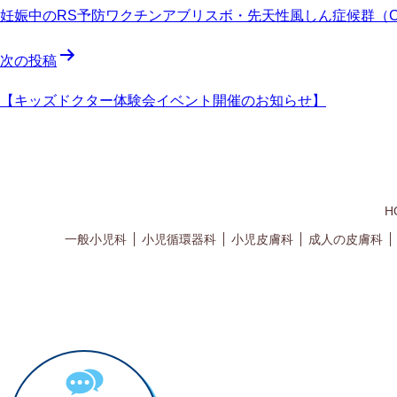
ー
妊娠中のRS予防ワクチンアブリスボ・先天性風しん症候群（
シ
ョ
ン
次の投稿
【キッズドクター体験会イベント開催のお知らせ】
H
一般小児科
小児循環器科
小児皮膚科
成人の皮膚科