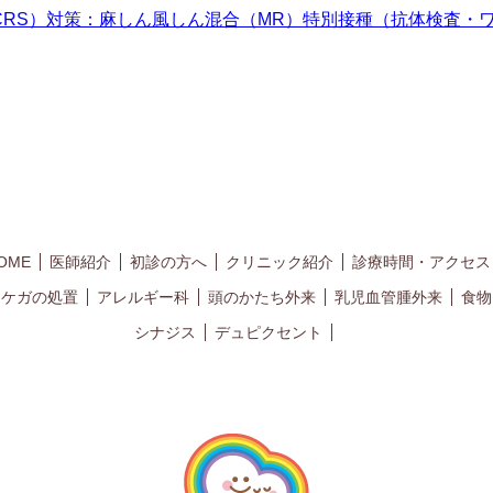
CRS）対策：麻しん風しん混合（MR）特別接種（抗体検査・
OME
医師紹介
初診の方へ
クリニック紹介
診療時間・アクセス
ケガの処置
アレルギー科
頭のかたち外来
乳児血管腫外来
食物
シナジス
デュピクセント