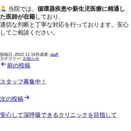
当院では、
循環器疾患や新生児医療に精通し
た医師が在籍
しており、
適切な判断と丁寧な対応を行っております。安心
してご相談ください。
投稿日:
2022.11.15
作成者:
staff
カテゴリー:
お知らせ
投
前の投稿
稿
ナ
ビ
ゲ
スタッフ募集中！
ー
シ
ョ
ン
次の投稿
安心して深呼吸できるクリニックを目指して