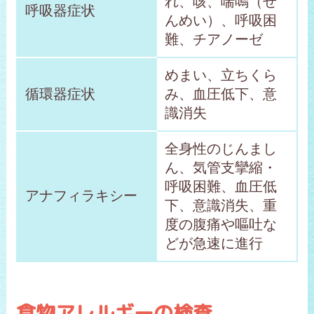
れ、咳、喘鳴（ぜ
呼吸器症状
んめい）、呼吸困
難、チアノーゼ
めまい、立ちくら
循環器症状
み、血圧低下、意
識消失
全身性のじんまし
ん、気管支攣縮・
呼吸困難、血圧低
アナフィラキシー
下、意識消失、重
度の腹痛や嘔吐な
どが急速に進行
食物アレルギーの検査